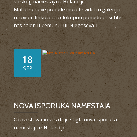
stilskog namestaja iz Holandije.
Mali deo nove ponude mozete videti u galeriji i
na
ovom linku
a za celokupnu ponudu posetite
nas salon u Zemunu, ul. Njegoseva 1.
18
SEP
NOVA ISPORUKA NAMESTAJA
Obavestavamo vas da je stigla nova isporuka
namestaja iz Holandije.