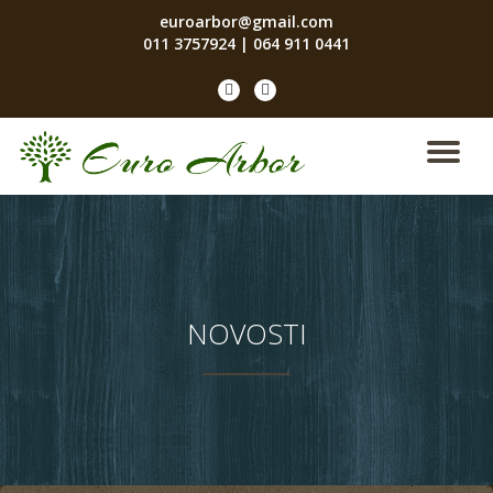
euroarbor@gmail.com
011 3757924
|
064 911 0441
Skip
to
fa-
fa-
content
facebook
instagram
TO
NA
NOVOSTI