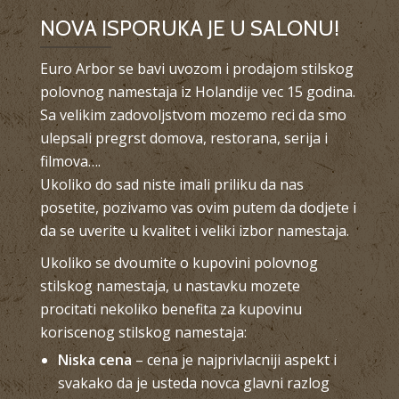
NOVA ISPORUKA JE U SALONU!
Euro Arbor se bavi uvozom i prodajom stilskog
polovnog namestaja iz Holandije vec 15 godina.
Sa velikim zadovoljstvom mozemo reci da smo
ulepsali pregrst domova, restorana, serija i
filmova….
Ukoliko do sad niste imali priliku da nas
posetite, pozivamo vas ovim putem da dodjete i
da se uverite u kvalitet i veliki izbor namestaja.
Ukoliko se dvoumite o kupovini polovnog
stilskog namestaja, u nastavku mozete
procitati nekoliko benefita za kupovinu
koriscenog stilskog namestaja:
Niska cena
– cena je najprivlacniji aspekt i
svakako da je usteda novca glavni razlog