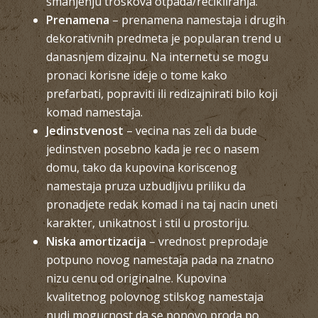
smanjenju troskova otpada/recikliranja.
Prenamena
– prenamena namestaja i drugih
dekorativnih predmeta je popularan trend u
danasnjem dizajnu. Na internetu se mogu
pronaci korisne ideje o tome kako
prefarbati, popraviti ili redizajnirati bilo koji
komad namestaja.
Jedinstvenost
– vecina nas zeli da bude
jedinstven posebno kada je rec o nasem
domu, tako da kupovina koriscenog
namestaja pruza uzbudljivu priliku da
pronadjete redak komad i na taj nacin uneti
karakter, unikatnost i stil u prostoriju.
Niska amortizacija
– vrednost preprodaje
potpuno novog namestaja pada na znatno
nizu cenu od originalne. Kupovina
kvalitetnog polovnog stilskog namestaja
nudi mogucnost da se ponovo proda po