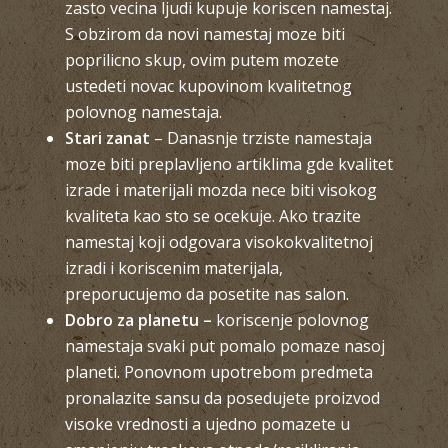
zasto vecina ljudi kupuje koriscen namestaj.
S obzirom da novi namestaj moze biti
poprilicno skup, ovim putem mozete
ustedeti novac kupovinom kvalitetnog
polovnog namestaja.
Stari zanat
– Danasnje trziste namestaja
moze biti preplavljeno artiklima gde kvalitet
izrade i materijali mozda nece biti visokog
kvaliteta kao sto se ocekuje. Ako trazite
namestaj koji odgovara visokokvalitetnoj
izradi i koriscenim materijala,
preporucujemo da posetite nas salon.
Dobro za planetu –
koriscenje polovnog
namestaja svaki put pomalo pomaze nasoj
planeti. Ponovnom upotrebom predmeta
pronalazite sansu da posedujete proizvod
visoke vrednosti a ujedno pomazete u