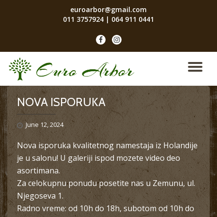
euroarbor@gmail.com
011 3757924
|
064 911 0441
Skip
to
fa-
fa-
content
facebook
instagram
TO
NA
NOVA ISPORUKA
June 12, 2024
Nova isporuka kvalitetnog namestaja iz Holandije
je u salonu! U galeriji ispod mozete video deo
asortimana.
Za celokupnu ponudu posetite nas u Zemunu, ul.
Njegoseva 1.
Radno vreme: od 10h do 18h, subotom od 10h do