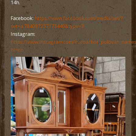
14h.
Facebook:
https://www.facebook.com/media/set/?
set=a.784097237173440&type=3
Instagram:
https://www.instagram.com/euroarbor_polovan_names
hl=en