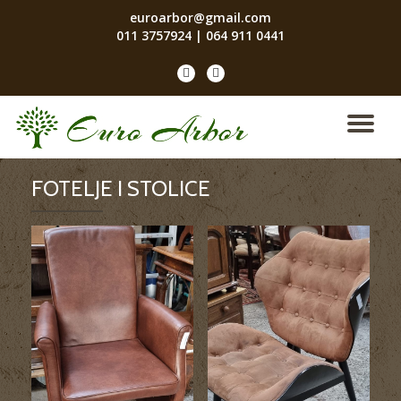
euroarbor@gmail.com
011 3757924
|
064 911 0441
Skip
to
fa-
fa-
content
facebook
instagram
TO
NA
FOTELJE I STOLICE