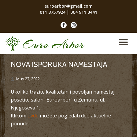
euroarbor@gmail.com
011 3757924
|
064 911 0441
Skip
to
fa-
fa-
content
facebook
instagram
TO
NA
NOVA ISPORUKA NAMESTAJA
May 27, 2022
Ukoliko trazite kvalitetan i povoljan namestaj,
posetite salon “Euroarbor” u Zemunu, ul.
Njegoseva 1.
Klikom
ovde
možete pogledati deo aktuelne
ponude.